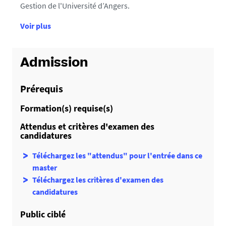
Gestion de l'Université d’Angers.
d
Voir plus
e
d
é
Admission
t
a
Prérequis
i
Formation(s) requise(s)
l
s
Attendus et critères d'examen des
candidatures
Téléchargez les "attendus" pour l'entrée dans ce
master
Téléchargez les critères d'examen des
candidatures
Public ciblé