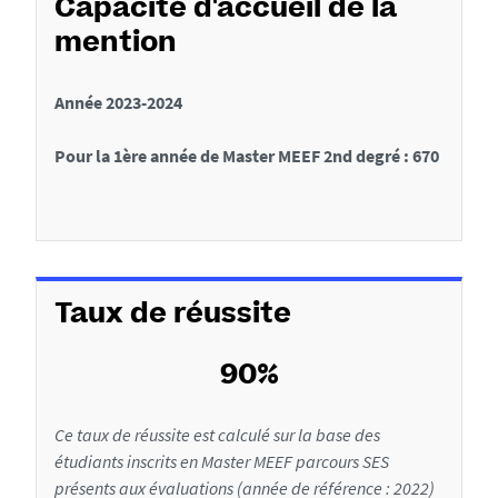
e
p
Capacité d'accueil de la
o
s
o
mention
L
s
n
i
d
s
Année 2023-2024
e
e
d
u
s
Pour la 1ère année de Master MEEF 2nd degré : 670
(
S
e
x
t
l
)
a
a
d
g
f
e
e
l
(
i
Taux de réussite
a
s
c
f
)
h
o
90%
r
e
m
Ce taux de réussite est calculé sur la base des
a
étudiants inscrits en Master MEEF parcours SES
t
présents aux évaluations (année de référence : 2022)