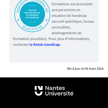
i
formations est accessible
n
aux personnes en
s
situation de handicap
,
(accueil spécifique, locaux
m
accessibles,
e
aménagements de
r
formation possibles). Pour plus d'informations,
c
contactez
le Relais Handicap.
i
d
e
l
Mis à jour le 04 mars 2024.
e
l
a
i
s
s
e