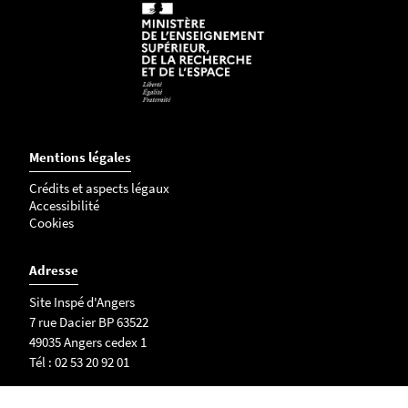
r
v
i
d
e
.
Mentions légales
Crédits et aspects légaux
Accessibilité
Cookies
Adresse
Site Inspé d'Angers
7 rue Dacier BP 63522
49035 Angers cedex 1
Tél : 02 53 20 92 01