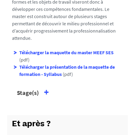
formes et les objets de travail viseront donc à
développer ces compétences fondamentales. Le
master est construit autour de plusieurs stages
permettant de découvrir le milieu professionnel et
d’acquérir progressivement la professionnalisation
attendue.
Télécharger la maquette du master MEEF SES
(pdf)
Télécharger la présentation de la maquette de
formation - Syllabus
(pdf)
Stage(s)
Les stages font partie intégrante de la formation
des étudiants de M1 mais aussi de M2, en
alternance ou non. Ils assurent aux étudiants une
Et après ?
entrée progressive dans le métier. Ils en
constituent un bloc à part entière, articulé de