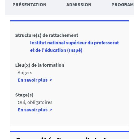
A
m
PRÉSENTATION
ADMISSION
PROGRAMM
c
é
D
c
é
é
Structure(s) de rattachement
t
d
Institut national supérieur du professorat
a
e
et de l'éducation (Inspé)
i
r
Lieu(x) de la formation
l
a
Angers
s
u
à
En savoir plus
p
x
r
Stage(s)
s
o
Oui, obligatoires
e
p
à
En savoir plus
c
o
p
s
r
t
d
o
i