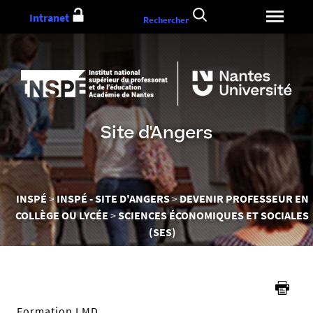
Aller
Intranet
Rechercher
au
contenu
Site d'Angers
Vous
INSPÉ
INSPÉ - SITE D'ANGERS
DEVENIR PROFESSEUR EN
êtes
COLLÈGE OU LYCÉE
SCIENCES ÉCONOMIQUES ET SOCIALES
ici :
(SES)
Formation LMD