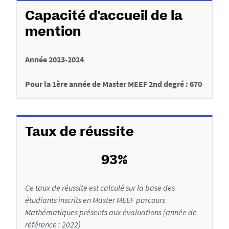
d
o
o
e
p
Capacité d'accueil de la
s
o
n
mention
L
s
s
i
d
d
Année 2023-2024
e
e
u
s
e
Pour la 1ère année de Master MEEF 2nd degré : 670
(
S
l
x
t
a
)
a
f
d
g
Taux de réussite
e
e
i
l
(
c
a
s
93%
h
f
)
o
e
Ce taux de réussite est calculé sur la base des
r
étudiants inscrits en Master MEEF parcours
m
Mathématiques présents aux évaluations (année de
a
référence : 2022)