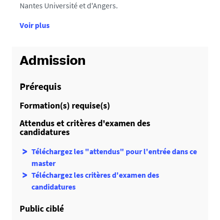
Nantes Université et d'Angers.
d
Voir plus
e
d
é
Admission
t
a
Prérequis
i
Formation(s) requise(s)
l
s
Attendus et critères d'examen des
candidatures
Téléchargez les "attendus" pour l'entrée dans ce
master
Téléchargez les critères d'examen des
candidatures
Public ciblé