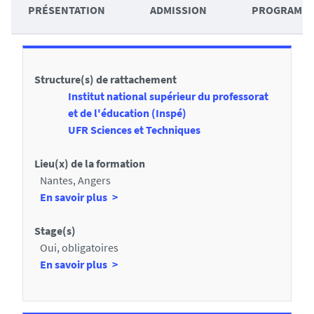
A
m
PRÉSENTATION
ADMISSION
PROGRAMM
c
é
D
c
é
é
Structure(s) de rattachement
t
d
Institut national supérieur du professorat
a
e
et de l'éducation (Inspé)
i
UFR Sciences et Techniques
r
l
a
Lieu(x) de la formation
s
u
Nantes, Angers
à
En savoir plus
x
p
s
r
Stage(s)
e
o
Oui, obligatoires
c
p
à
En savoir plus
o
p
t
s
r
i