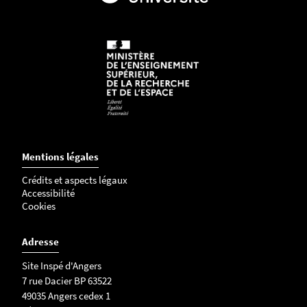
i
s
s
e
r
v
i
d
e
Mentions légales
.
Crédits et aspects légaux
Accessibilité
Cookies
Adresse
Site Inspé d'Angers
7 rue Dacier BP 63522
49035 Angers cedex 1