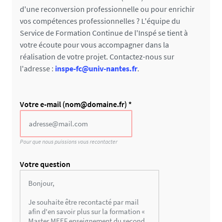
d'une reconversion professionnelle ou pour enrichir
vos compétences professionnelles ? L'équipe du
Service de Formation Continue de l'Inspé se tient à
votre écoute pour vous accompagner dans la
réalisation de votre projet. Contactez-nous sur
l'adresse :
inspe-fc@univ-nantes.fr
.
C
Votre e-mail (nom@domaine.fr) *
h
a
m
Pour que nous puissions vous recontacter
p
p
Votre question
o
u
r
l