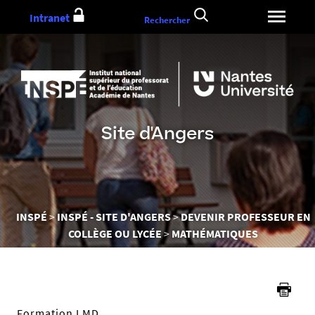
Aller
Intranet
Rechercher
au
contenu
Site d'Angers
Vous
INSPÉ
INSPÉ - SITE D'ANGERS
DEVENIR PROFESSEUR EN
êtes
COLLÈGE OU LYCÉE
MATHÉMATIQUES
ici :
Formation LMD