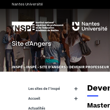
Nantes Université
Site d'Angers
Vous
INSPÉ
INSPÉ - SITE D'ANGERS
DEVENIR PROFESSEUR 
êtes
ici :
Deven
Les sites de l'Inspé
Accueil
Master
Actualités