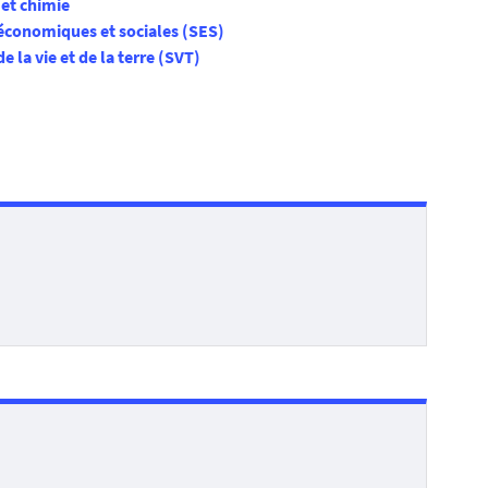
et chimie
économiques et sociales (SES)
e la vie et de la terre (SVT)